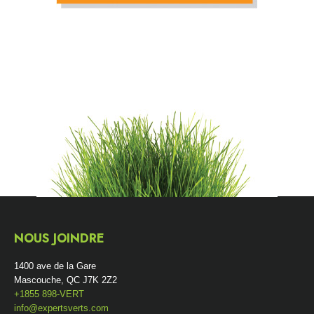
NOUS JOINDRE
1400 ave de la Gare
Mascouche, QC J7K 2Z2
+1855 898-VERT
info@expertsverts.com